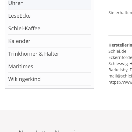
Uhren
Sie erhalte
LeseEcke
Schlei-Kaffee
Kalender
Herstelleri
Schlei.de
Trinkhörner & Halter
Eckernförder
Schleswig-H
Maritimes
Barkelsby, 
mail@schle
Wikingerkind
https://www