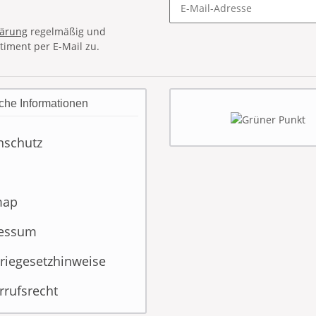
lärung
regelmäßig und
timent per E-Mail zu.
che Informationen
nschutz
map
essum
riegesetzhinweise
rrufsrecht