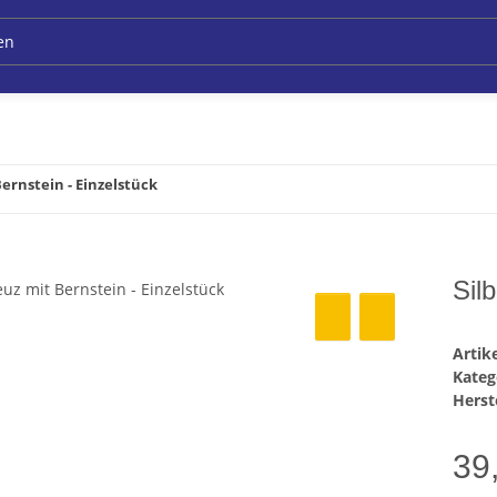
Bernstein - Einzelstück
Sil
Arti
Kateg
Herste
39