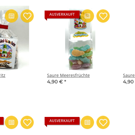
AUSVERKAUFT
itz
Saure Meeresfrüchte
Saure
4,90 €
*
4,90
AUSVERKAUFT