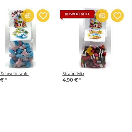
AUSVERKAUFT
 Schweinswale
Strand-Mix
 €
*
4,90 €
*