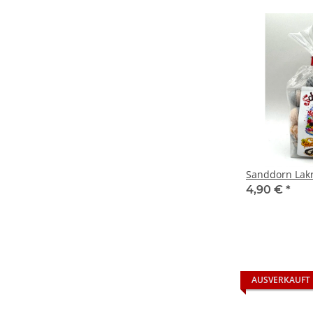
Sanddorn Lakr
4,90 €
*
AUSVERKAUFT