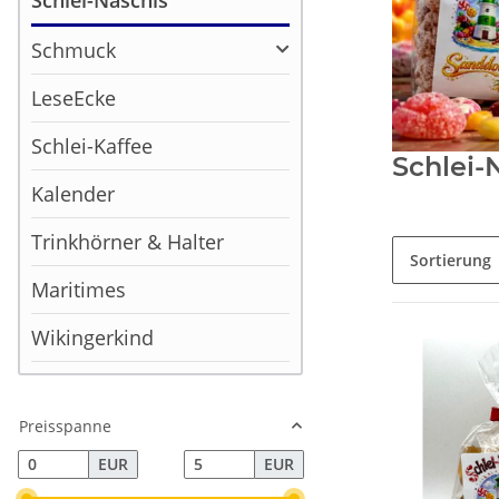
Schlei-Naschis
Schmuck
LeseEcke
Schlei-Kaffee
Schlei-
Kalender
Trinkhörner & Halter
Sortierung
Maritimes
Wikingerkind
Preisspanne
EUR
EUR