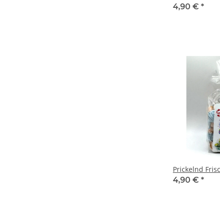
4,90 €
*
Prickelnd Fris
4,90 €
*