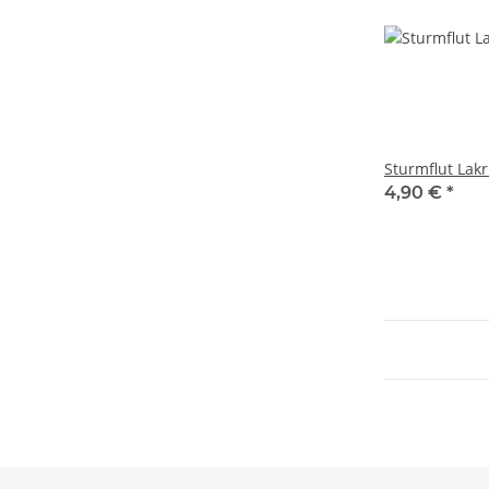
Sturmflut Lakr
4,90 €
*