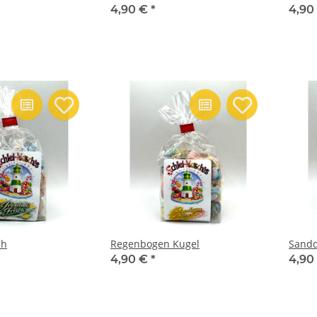
4,90 €
*
4,90
ch
Regenbogen Kugel
Sand
4,90 €
*
4,90