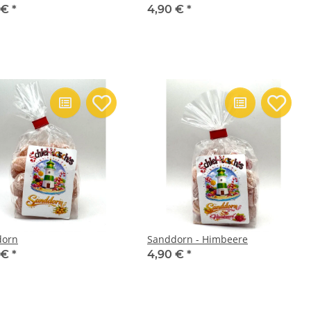
 €
*
4,90 €
*
dorn
Sanddorn - Himbeere
 €
*
4,90 €
*