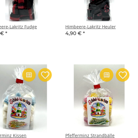
ere-Lakritz Fudge
Himbeere-Lakritz Heuler
 €
*
4,90 €
*
erminz Kissen
Pfefferminz Strandbälle