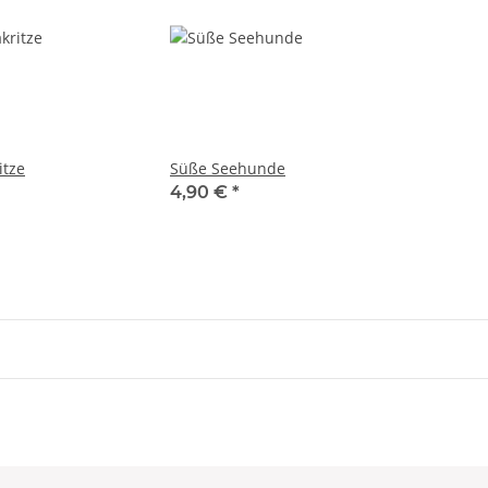
itze
Süße Seehunde
4,90 €
*