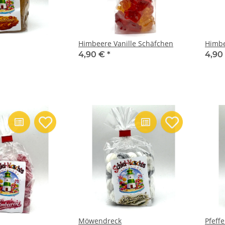
Himbeere Vanille Schäfchen
Himbe
4,90 €
*
4,90
Möwendreck
Pfeff