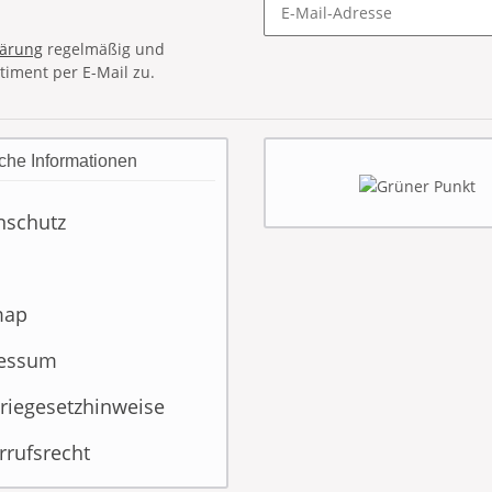
lärung
regelmäßig und
timent per E-Mail zu.
che Informationen
nschutz
map
essum
riegesetzhinweise
rrufsrecht