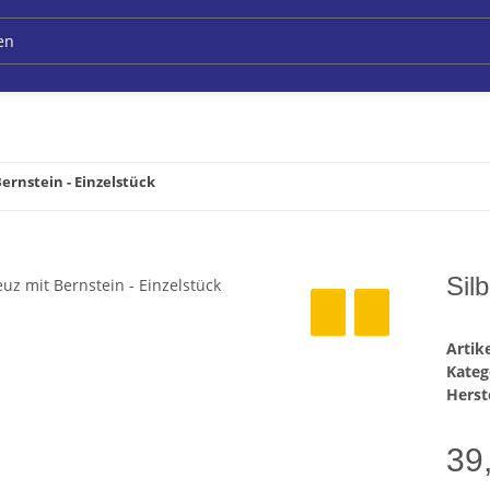
Bernstein - Einzelstück
Sil
Arti
Kateg
Herste
39