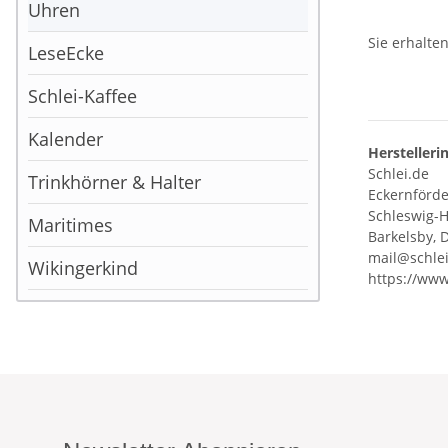
Uhren
Sie erhalte
LeseEcke
Schlei-Kaffee
Kalender
Herstelleri
Schlei.de
Trinkhörner & Halter
Eckernförder
Schleswig-H
Maritimes
Barkelsby, 
mail@schle
Wikingerkind
https://www