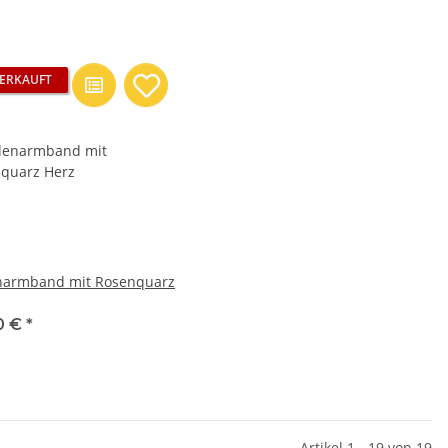
ERKAUFT
narmband mit Rosenquarz
0 €
*
Artikel 1 - 19 von 19