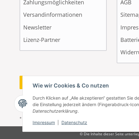
Zahlungsmöglichkeiten
AGB
Versandinformationen
Sitema
Newsletter
Impre
Lizenz-Partner
Batter
Widerr
Vertrag widerrufen
Wie wir Cookies & Co nutzen
Durch Klicken auf „Alle akzeptieren“ gestatten Sie 
die Einstellung jederzeit ändern (Fingerabdruck-Icon 
Datenschutzerklärung
.
* Alle Preise inkl. gesetzlicher USt., zzgl.
Versand
Impressum
|
Datenschutz
© Die Inhalte dieser Seite unterl