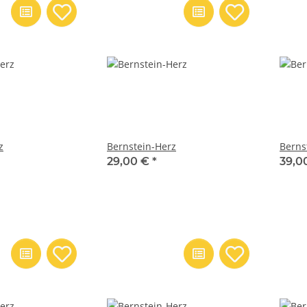
z
Bernstein-Herz
Berns
29,00 €
*
39,0