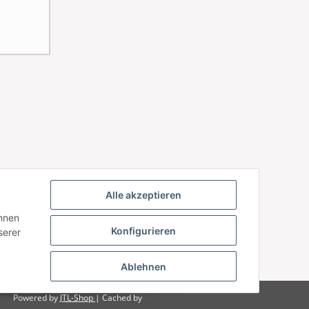
Alle akzeptieren
önnen
Konfigurieren
serer
Ablehnen
Powered by
JTL-Shop
| Cached by
ecomDATA LiteSpeed Cache