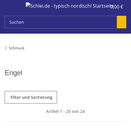
0,00 €
Schmuck
Engel
Filter und Sortierung
Artikel 1 - 20 von 24