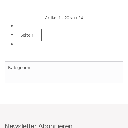
Artikel 1 - 20 von 24
Seite
1
Kategorien
Newsletter Abonnieren