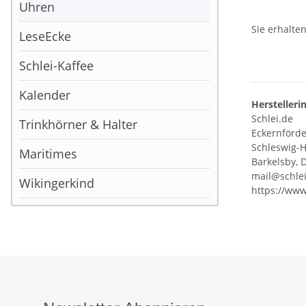
Uhren
Sie erhalte
LeseEcke
Schlei-Kaffee
Kalender
Herstelleri
Schlei.de
Trinkhörner & Halter
Eckernförder
Schleswig-H
Maritimes
Barkelsby, 
mail@schle
Wikingerkind
https://www