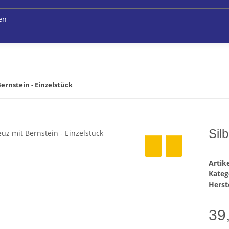
Bernstein - Einzelstück
Sil
Arti
Kateg
Herste
39