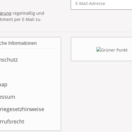
lärung
regelmäßig und
timent per E-Mail zu.
che Informationen
nschutz
map
essum
riegesetzhinweise
rrufsrecht