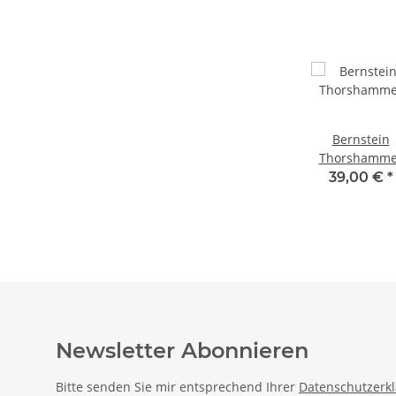
n-
Bernstein
Bernstein
Bernstein
mer
Thorshammer
Thorshammer
Thorshamme
u
€
*
39,00 €
*
59,00 €
*
39,00 €
*
Newsletter Abonnieren
Bitte senden Sie mir entsprechend Ihrer
Datenschutzerk