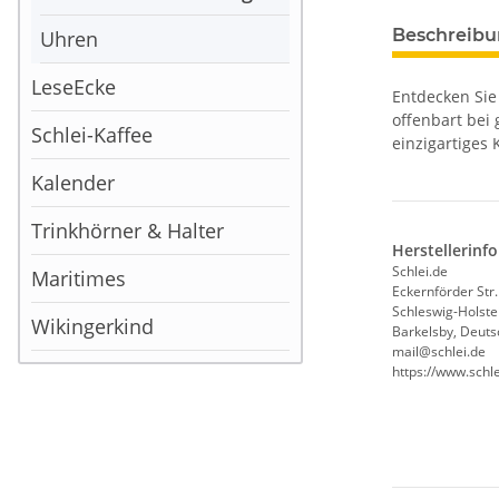
Beschreib
Uhren
LeseEcke
Entdecken Sie
offenbart bei
Schlei-Kaffee
einzigartiges 
Kalender
Trinkhörner & Halter
Herstellerinf
Schlei.de
Maritimes
Eckernförder Str.
Schleswig-Holste
Wikingerkind
Barkelsby, Deuts
mail@schlei.de
https://www.schle