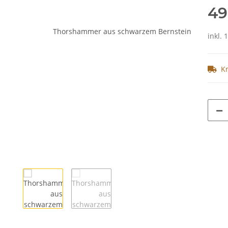
49
inkl. 
K