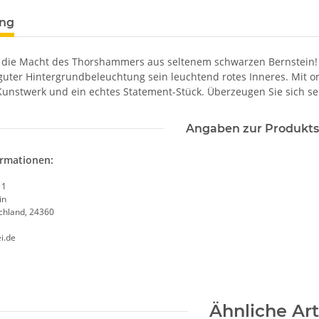
ung
 die Macht des Thorshammers aus seltenem schwarzen Bernstein!
 guter Hintergrundbeleuchtung sein leuchtend rotes Inneres. Mit o
Kunstwerk und ein echtes Statement-Stück. Überzeugen Sie sich sel
Angaben zur Produkts
ormationen:
 1
in
chland, 24360
i.de
Ähnliche Art