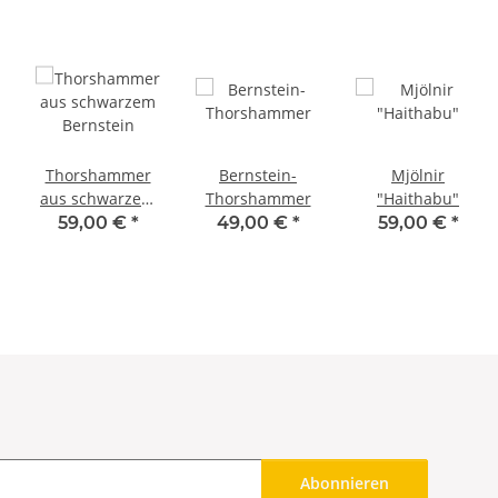
Thorshammer
Bernstein-
Mjölnir
aus schwarzem
Thorshammer
"Haithabu"
Bernstein
59,00 €
*
49,00 €
*
59,00 €
*
Abonnieren