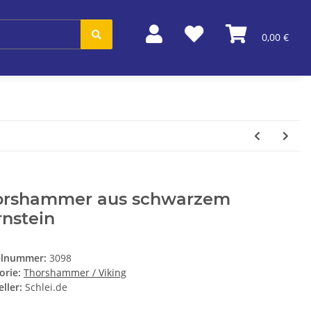
0,00 €
orshammer aus schwarzem
nstein
elnummer:
3098
orie:
Thorshammer / Viking
ller:
Schlei.de