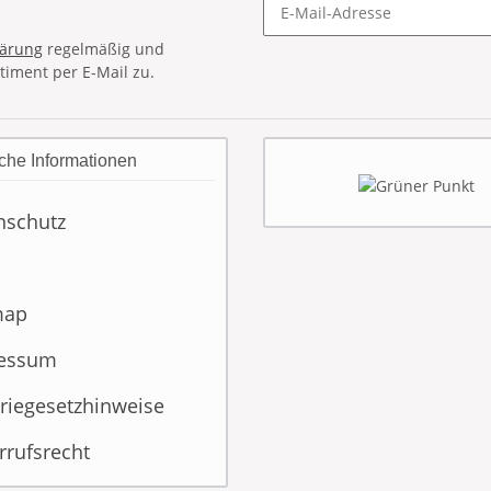
lärung
regelmäßig und
timent per E-Mail zu.
che Informationen
nschutz
map
essum
riegesetzhinweise
rrufsrecht