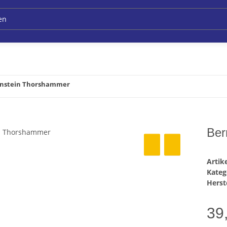
nstein Thorshammer
Ber
Arti
Kateg
Herste
39