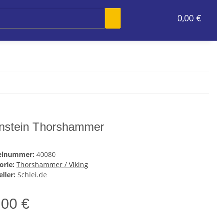
0,00 €
nstein Thorshammer
kelnummer:
40080
orie:
Thorshammer / Viking
ller:
Schlei.de
,00 €