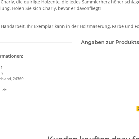
 Charly, die quirlige Holzente, die jedes Sammlerherz höher schla
ung. Holen Sie sich Charly, bevor er davonfliegt!
 Handarbeit, Ihr Exemplar kann in der Holzmaserung, Farbe und 
Angaben zur Produkts
ormationen:
 1
in
chland, 24360
i.de
enschaft