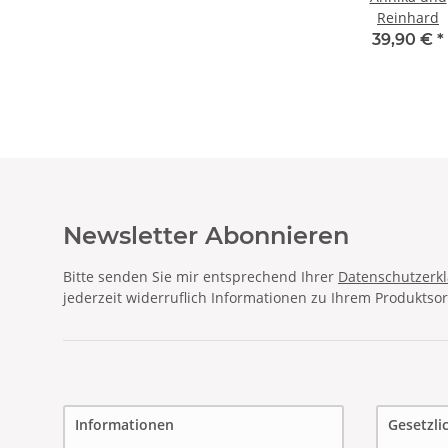
Reinhard
€
*
19,90 €
*
19,90 €
*
39,90 €
*
Newsletter Abonnieren
Bitte senden Sie mir entsprechend Ihrer
Datenschutzerk
jederzeit widerruflich Informationen zu Ihrem Produktsor
Informationen
Gesetzli