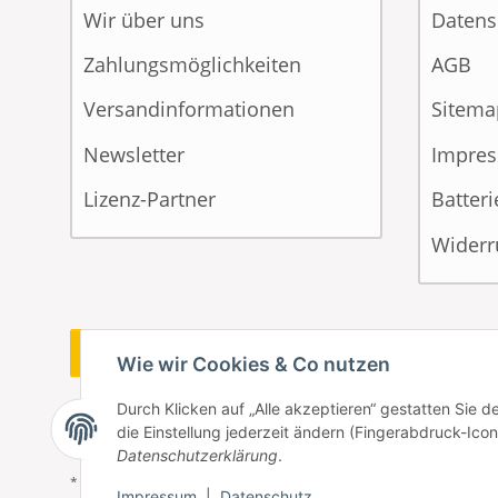
Wir über uns
Datens
Zahlungsmöglichkeiten
AGB
Versandinformationen
Sitema
Newsletter
Impre
Lizenz-Partner
Batter
Widerr
Vertrag widerrufen
Wie wir Cookies & Co nutzen
Durch Klicken auf „Alle akzeptieren“ gestatten Sie 
die Einstellung jederzeit ändern (Fingerabdruck-Icon 
Datenschutzerklärung
.
* Alle Preise inkl. gesetzlicher USt., zzgl.
Versand
Impressum
|
Datenschutz