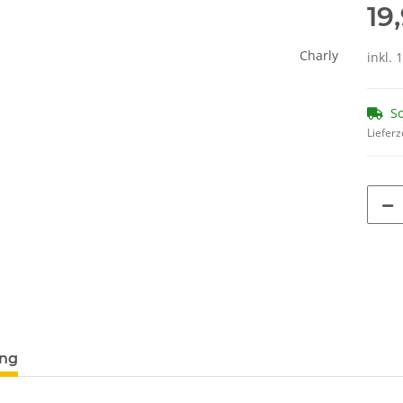
19
inkl. 
So
Lieferz
ung