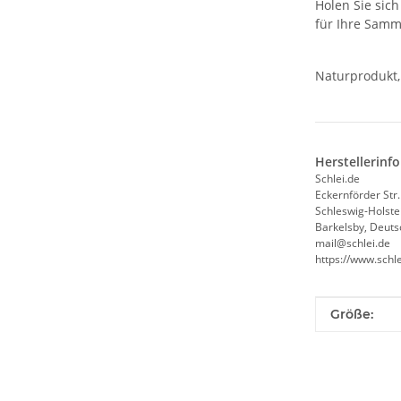
Holen Sie sich
für Ihre Samml
Naturprodukt,
Herstellerinf
Schlei.de
Eckernförder Str.
Schleswig-Holste
Barkelsby, Deuts
mail@schlei.de
https://www.schle
Produkteig
Wert
Größe: