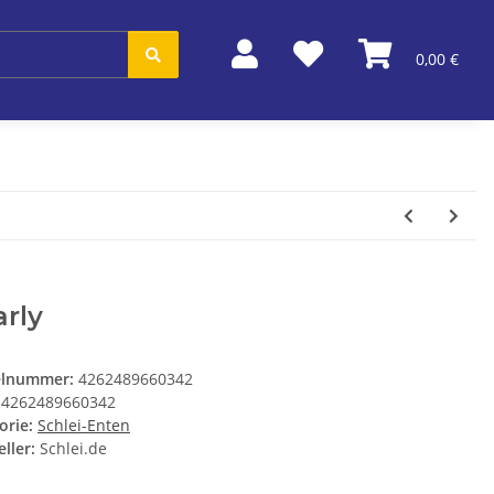
0,00 €
rly
elnummer:
4262489660342
4262489660342
orie:
Schlei-Enten
ller:
Schlei.de