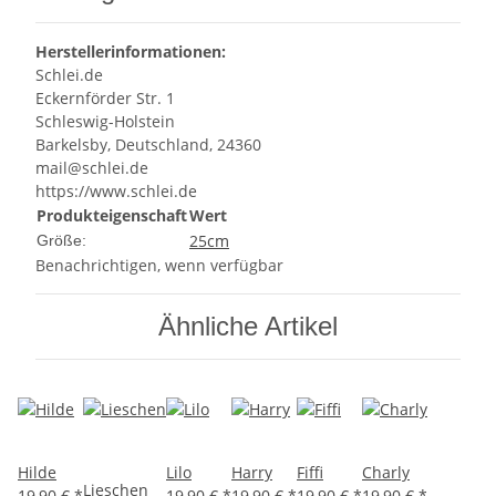
Herstellerinformationen:
Schlei.de
Eckernförder Str. 1
Schleswig-Holstein
Barkelsby, Deutschland, 24360
mail@schlei.de
https://www.schlei.de
Produkteigenschaft
Wert
25cm
Größe:
Benachrichtigen, wenn verfügbar
Ähnliche Artikel
Hilde
Lilo
Harry
Fiffi
Charly
Lieschen
19,90 €
*
19,90 €
*
19,90 €
*
19,90 €
*
19,90 €
*