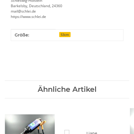
Schleswig-Holstein
Barkelsby, Deutschland, 24360
mail@schlei.de
https://www.schlei.de
Produkteigenschaft
Wert
Größe:
53cm
Ähnliche Artikel