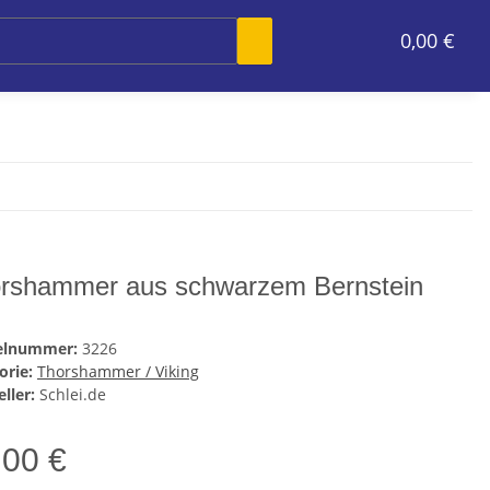
0,00 €
rshammer aus schwarzem Bernstein
kelnummer:
3226
orie:
Thorshammer / Viking
ller:
Schlei.de
,00 €