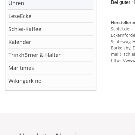
Uhren
Bei guter H
LeseEcke
Herstelleri
Schlei-Kaffee
Schlei.de
Eckernförder
Kalender
Schleswig-H
Barkelsby, 
Trinkhörner & Halter
mail@schle
https://www
Maritimes
Wikingerkind