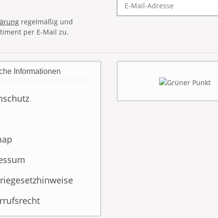
lärung
regelmäßig und
timent per E-Mail zu.
che Informationen
nschutz
map
essum
riegesetzhinweise
rrufsrecht