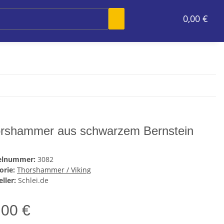
0,00 €
rshammer aus schwarzem Bernstein
kelnummer:
3082
orie:
Thorshammer / Viking
ller:
Schlei.de
,00 €