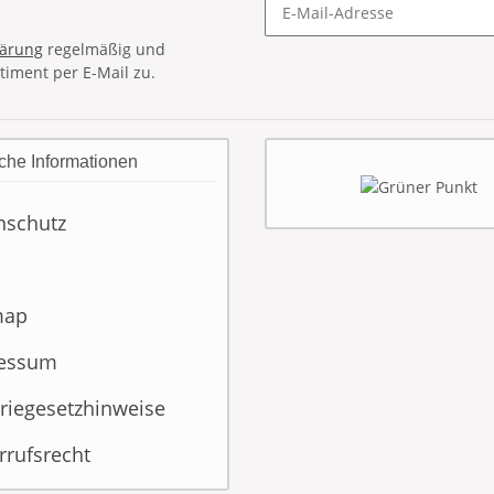
lärung
regelmäßig und
timent per E-Mail zu.
che Informationen
nschutz
map
essum
riegesetzhinweise
rrufsrecht