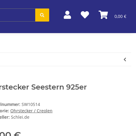
0,00 €
stecker Seestern 925er
elnummer:
SW10514
orie:
Ohrstecker / Creolen
ller:
Schlei.de
,00 €