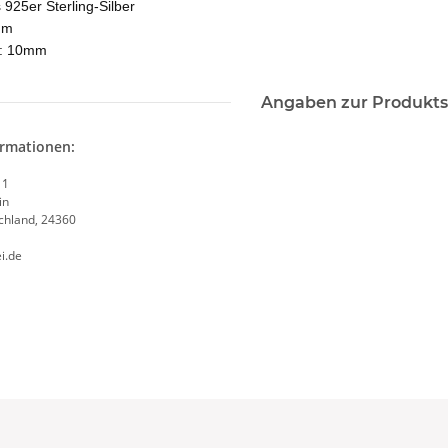
 925er Sterling-Silber
mm
n: 10mm
Angaben zur Produkts
ormationen:
 1
in
chland, 24360
i.de