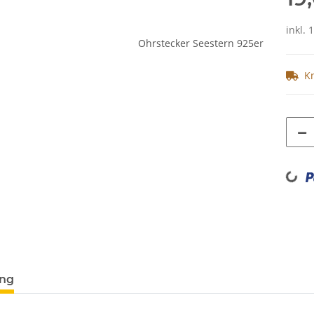
inkl. 
K
Loading...
ung