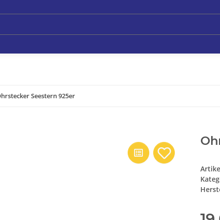
hrstecker Seestern 925er
Ohr
Artik
Kateg
Herste
19