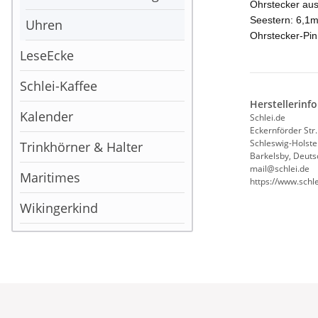
Ohrstecker aus
Seestern: 6,1
Uhren
Ohrstecker-Pi
LeseEcke
Schlei-Kaffee
Herstellerinf
Kalender
Schlei.de
Eckernförder Str.
Schleswig-Holste
Trinkhörner & Halter
Barkelsby, Deuts
mail@schlei.de
Maritimes
https://www.schle
Wikingerkind