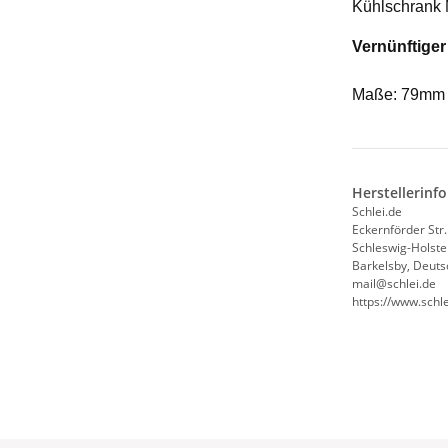
Kühlschrank 
Vernünftiger
Maße: 79mm
Herstellerinf
Schlei.de
Eckernförder Str.
Schleswig-Holste
Barkelsby, Deuts
mail@schlei.de
https://www.schle