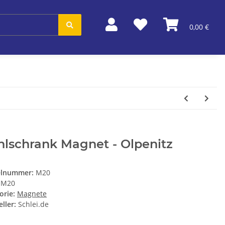
0,00 €
lschrank Magnet - Olpenitz
elnummer:
M20
M20
orie:
Magnete
ller:
Schlei.de