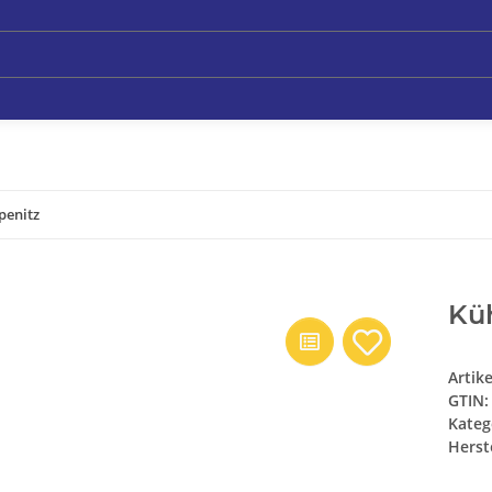
penitz
Küh
Artik
GTIN:
Kateg
Herste