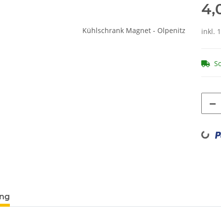
4,
inkl. 
So
Loading...
ung