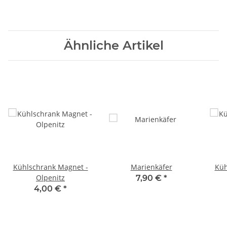
Ähnliche Artikel
Kühlschrank Magnet -
Marienkäfer
Kühls
Olpenitz
7,90 €
*
4,00 €
*