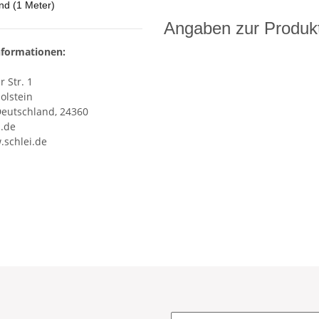
d (1 Meter)
Angaben zur Produkt
nformationen:
 Str. 1
olstein
Deutschland, 24360
i.de
.schlei.de