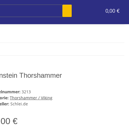
0,00 €
nstein Thorshammer
kelnummer:
3213
orie:
Thorshammer / Viking
ller:
Schlei.de
,00 €