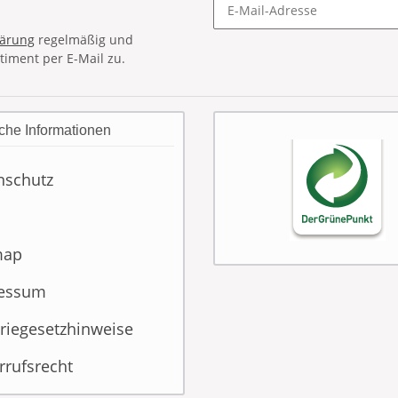
lärung
regelmäßig und
timent per E-Mail zu.
che Informationen
nschutz
map
essum
riegesetzhinweise
rrufsrecht