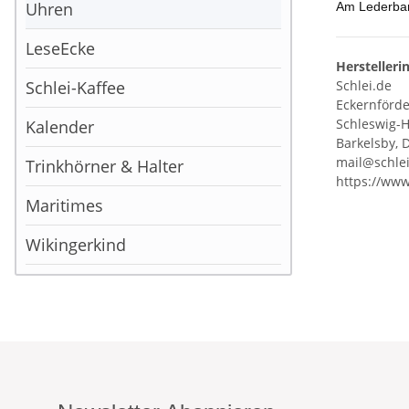
Uhren
Am Lederban
LeseEcke
Herstelleri
Schlei-Kaffee
Schlei.de
Eckernförder
Schleswig-H
Kalender
Barkelsby, 
mail@schle
Trinkhörner & Halter
https://www
Maritimes
Wikingerkind