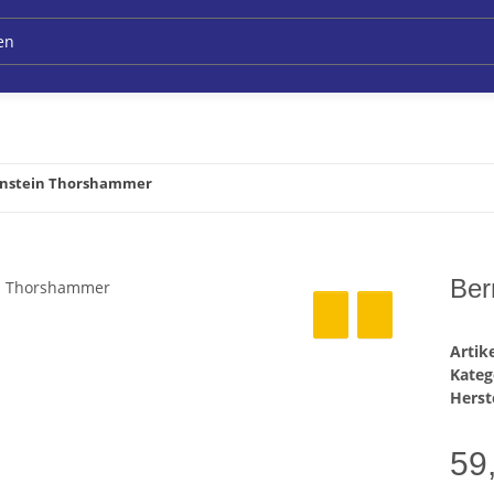
nstein Thorshammer
Ber
Arti
Kateg
Herste
59