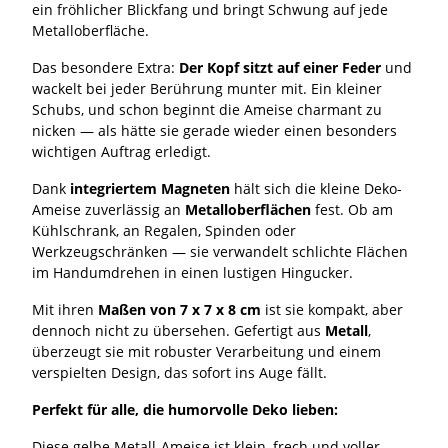
ein fröhlicher Blickfang und bringt Schwung auf jede
Metalloberfläche.
Das besondere Extra:
Der Kopf sitzt auf einer Feder
und
wackelt bei jeder Berührung munter mit. Ein kleiner
Schubs, und schon beginnt die Ameise charmant zu
nicken — als hätte sie gerade wieder einen besonders
wichtigen Auftrag erledigt.
Dank
integriertem Magneten
hält sich die kleine Deko-
Ameise zuverlässig an
Metalloberflächen
fest. Ob am
Kühlschrank, an Regalen, Spinden oder
Werkzeugschränken — sie verwandelt schlichte Flächen
im Handumdrehen in einen lustigen Hingucker.
Mit ihren
Maßen von 7 x 7 x 8 cm
ist sie kompakt, aber
dennoch nicht zu übersehen. Gefertigt aus
Metall
,
überzeugt sie mit robuster Verarbeitung und einem
verspielten Design, das sofort ins Auge fällt.
Perfekt für alle, die humorvolle Deko lieben:
Diese gelbe Metall-Ameise ist klein, frech und voller