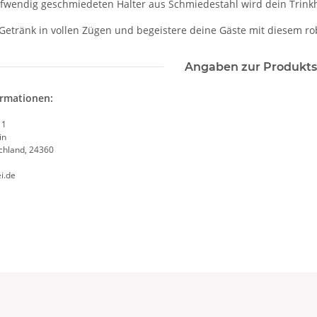
fwendig geschmiedeten Halter aus Schmiedestahl wird dein Trinkhorn
Getränk in vollen Zügen und begeistere deine Gäste mit diesem ro
Angaben zur Produkts
ormationen:
 1
in
chland, 24360
i.de