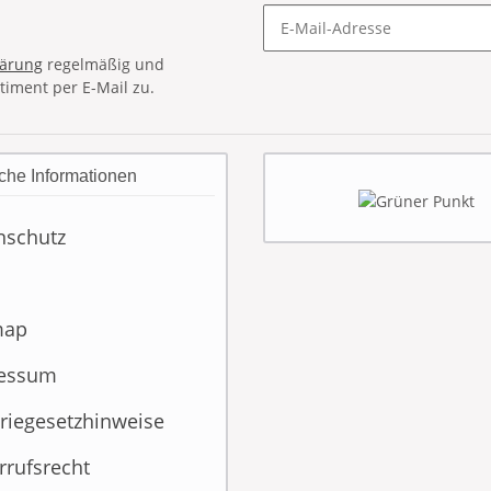
lärung
regelmäßig und
timent per E-Mail zu.
che Informationen
nschutz
map
essum
riegesetzhinweise
rrufsrecht