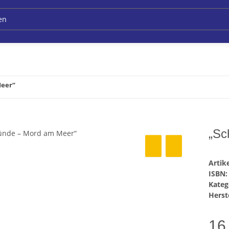
Meer“
„Sc
Arti
ISBN:
Kateg
Herste
16