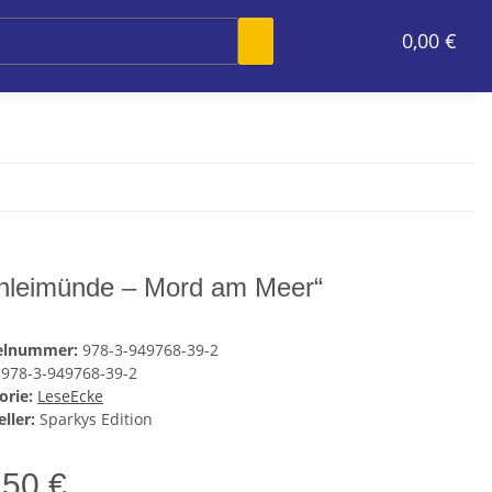
0,00 €
hleimünde – Mord am Meer“
kelnummer:
978-3-949768-39-2
978-3-949768-39-2
orie:
LeseEcke
ller:
Sparkys Edition
,50 €