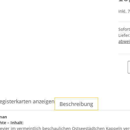
inkl. 
Sofor
Liefer
abwei
egisterkarten anzeigen
Beschreibung
man
hte – Inhalt:
vier im vermeintlich beschaulichen Ostseestädtchen Kappeln verset