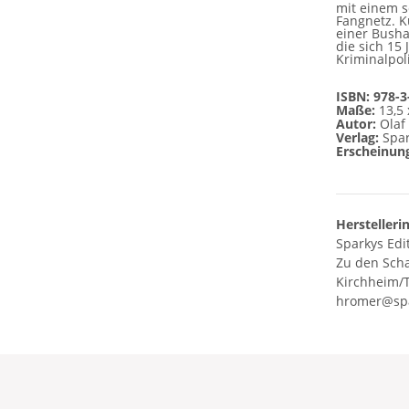
mit einem s
Fangnetz. K
einer Busha
die sich 15
Kriminalpol
ISBN: 978-3
Maße:
13,5
Autor:
Olaf
Verlag:
Spar
Erscheinun
Herstelleri
Sparkys Edi
Zu den Sch
Kirchheim/T
hromer@spa