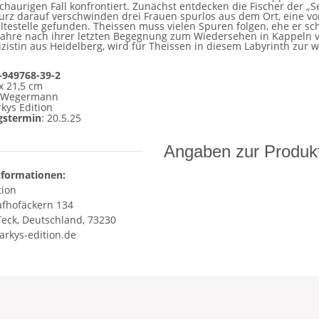
chaurigen Fall konfrontiert. Zunächst entdecken die Fischer der „
urz darauf verschwinden drei Frauen spurlos aus dem Ort, eine v
ltestelle gefunden. Theissen muss vielen Spuren folgen, ehe er sch
 Jahre nach ihrer letzten Begegnung zum Wiedersehen in Kappeln v
izistin aus Heidelberg, wird für Theissen in diesem Labyrinth zur 
-949768-39-2
 x 21,5 cm
 Wegermann
kys Edition
gstermin
: 20.5.25
Angaben zur Produkt
nformationen:
tion
afhofäckern 134
eck, Deutschland, 73230
rkys-edition.de