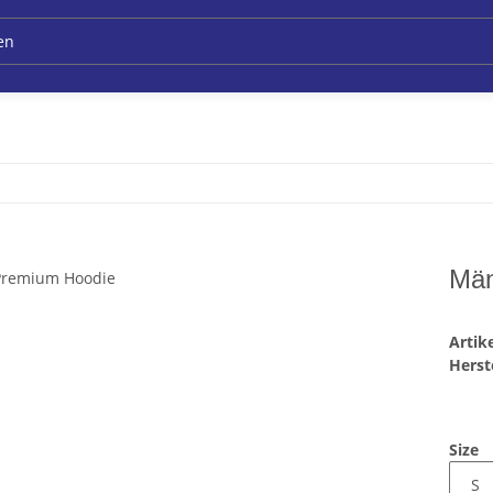
Män
Arti
Herste
Size