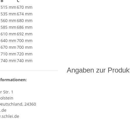
B
C
515 mm
670 mm
535 mm
674 mm
560 mm
680 mm
585 mm
686 mm
610 mm
692 mm
640 mm
700 mm
670 mm
700 mm
710 mm
720 mm
740 mm
740 mm
Angaben zur Produkt
nformationen:
 Str. 1
olstein
Deutschland, 24360
i.de
.schlei.de