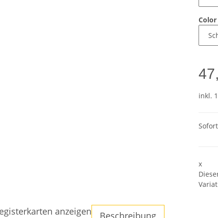
Colo
47
inkl. 
Sofor
x
Diese
Variat
egisterkarten anzeigen
Beschreibung