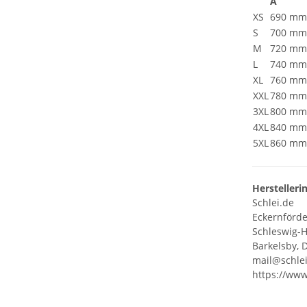
A
XS
690 mm
S
700 mm
M
720 mm
L
740 mm
XL
760 mm
XXL
780 mm
3XL
800 mm
4XL
840 mm
5XL
860 mm
Herstelleri
Schlei.de
Eckernförder
Schleswig-H
Barkelsby, 
mail@schle
https://www