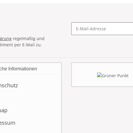
lärung
regelmäßig und
timent per E-Mail zu.
che Informationen
nschutz
map
essum