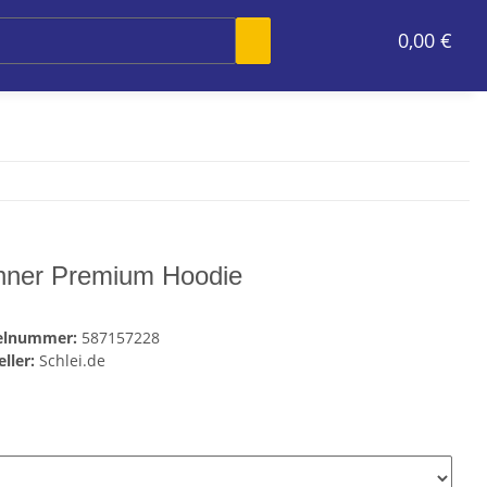
0,00 €
ner Premium Hoodie
kelnummer:
587157228
ller:
Schlei.de