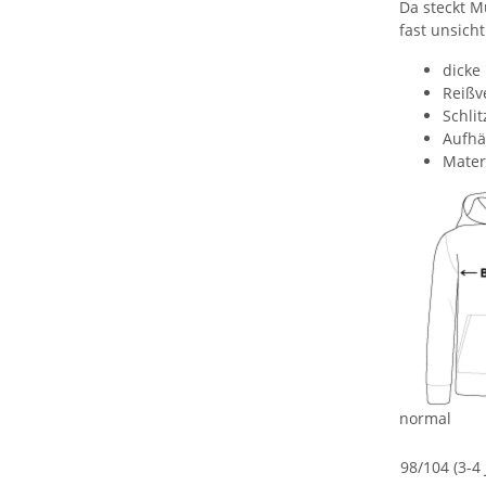
Da steckt M
fast unsich
dicke
Reißv
Schli
Aufhä
Mater
normal
98/104 (3-4 