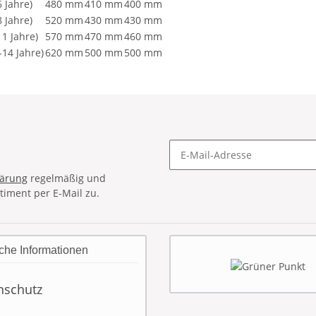
 Jahre)
480 mm
410 mm
400 mm
 Jahre)
520 mm
430 mm
430 mm
11 Jahre)
570 mm
470 mm
460 mm
-14 Jahre)
620 mm
500 mm
500 mm
lärung
regelmäßig und
timent per E-Mail zu.
che Informationen
nschutz