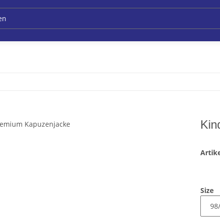
Kin
Arti
Size