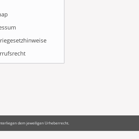
map
essum
riegesetzhinweise
rrufsrecht
unterliegen dem jeweiligen Urheberrecht.