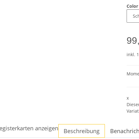
Colo
99
inkl. 
Momen
x
Diese
Variat
egisterkarten anzeigen
Beschreibung
Benachrich