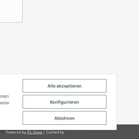
Alle akzeptieren
önnen
Konfigurieren
serer
Ablehnen
Powered by
JTL-Shop
| Cached by
ecomDATA LiteSpeed Cache