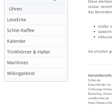
Diese atember
Unikat. Verle
Uhren
das Besondere
LeseEcke
Größe: 
Schlei-Kaffee
Gewicht
Inklusiv
Kalender
Trinkhörner & Halter
Sie erhalten 
Maritimes
Wikingerkind
Herstellerinf
Schlei.de
Eckernförder Str.
Schleswig-Holste
Barkelsby, Deuts
mail@schlei.de
https://www.schle