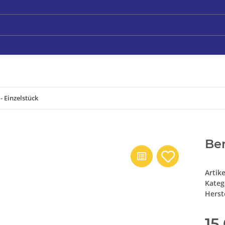
- Einzelstück
Ber
Artik
Kateg
Herste
15