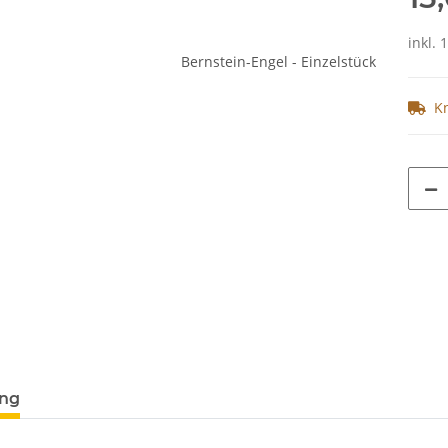
inkl. 
K
ung