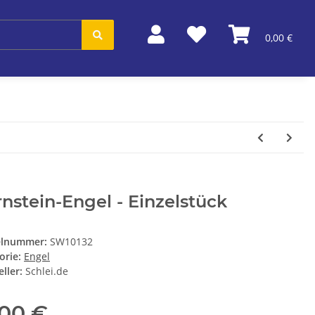
0,00 €
nstein-Engel - Einzelstück
elnummer:
SW10132
orie:
Engel
ller:
Schlei.de
,00 €