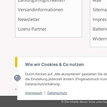
Zahlungsmöglichkeiten
AGB
Versandinformationen
Sitema
Newsletter
Impre
Lizenz-Partner
Batter
Widerr
Vertrag widerrufen
Wie wir Cookies & Co nutzen
Durch Klicken auf „Alle akzeptieren“ gestatten Sie 
die Einstellung jederzeit ändern (Fingerabdruck-Icon 
Datenschutzerklärung
.
* Alle Preise inkl. gesetzlicher USt., zzgl.
Versand
Impressum
|
Datenschutz
© Die Inhalte dieser Seite unterl